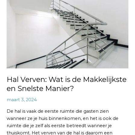
Wat
is
de
Makkelijkste
en
Snelste
Manier?
Hal Verven: Wat is de Makkelijkste
en Snelste Manier?
maart 3, 2024
De hal is vaak de eerste ruimte die gasten zien
wanneer ze je huis binnenkomen, en het is ook de
ruimte die je zelf als eerste betreedt wanneer je
thuiskomt. Het verven van de hal is daarom een