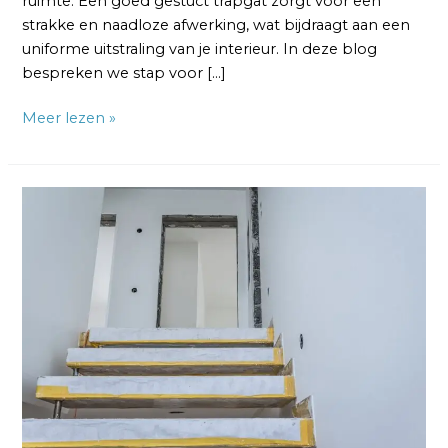
ruimte. Een goed gestuct trapgat zorgt voor een
strakke en naadloze afwerking, wat bijdraagt aan een
uniforme uitstraling van je interieur. In deze blog
bespreken we stap voor […]
Meer lezen »
Het
Trappenhuis
Schilderen:
4
Tips
voor
Prachtige
Entrée