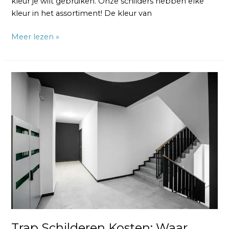
kleur je wilt gebruiken. Onze schilders hebben elke
kleur in het assortiment! De kleur van
Meer lezen »
Trap
Schilderen
Kosten:
Waar
Moet
ik
Op
Rekenen?
Trap Schilderen Kosten: Waar