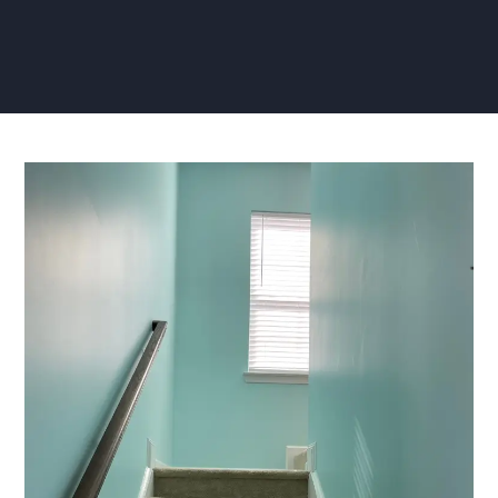
Trapgat
Stucen:
Hoe
je
een
Strakke
Afwerking
Bereikt