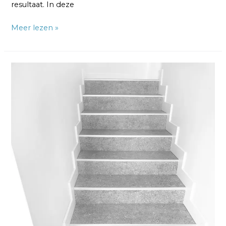
resultaat. In deze
Meer lezen »
Welke
Kleur
Trap
Verven?
3
Tips
en
Inspiratie