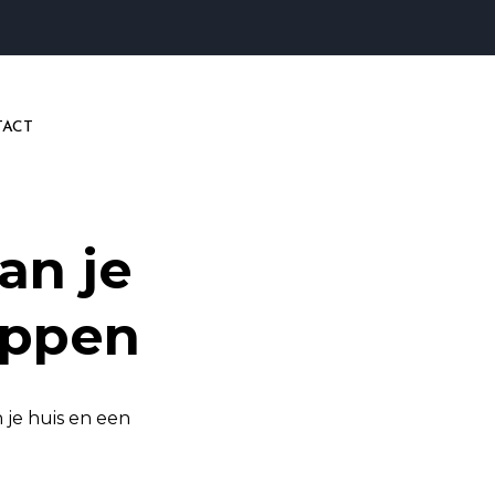
ACT
an je
appen
 je huis en een