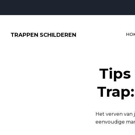
Ga
Bericht
naar
navigatie
de
inhoud
TRAPPEN SCHILDEREN
HO
Tips
Trap
Het verven van j
eenvoudige mani