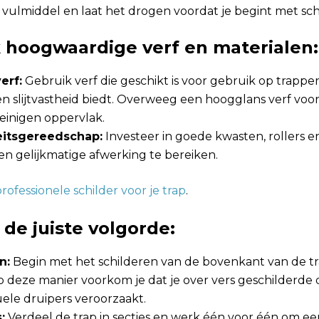
 vulmiddel en laat het drogen voordat je begint met sch
k hoogwaardige verf en materialen:
erf:
Gebruik verf die geschikt is voor gebruik op trappe
 slijtvastheid biedt. Overweeg een hoogglans verf voo
einigen oppervlak.
eitsgereedschap:
Investeer in goede kwasten, rollers e
en gelijkmatige afwerking te bereiken.
rofessionele schilder voor je trap
.
 de juiste volgorde:
n:
Begin met het schilderen van de bovenkant van de t
 deze manier voorkom je dat je over vers geschilderde
ele druipers veroorzaakt.
:
Verdeel de trap in secties en werk één voor één om ee