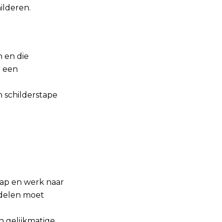
ilderen.
n en die
r een
n schilderstape
rap en werk naar
 delen moet
n gelijkmatige