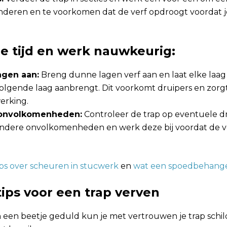
nderen en te voorkomen dat de verf opdroogt voordat j
e tijd en werk nauwkeurig:
agen aan:
Breng dunne lagen verf aan en laat elke laa
volgende laag aanbrengt. Dit voorkomt druipers en zorg
erking.
 onvolkomenheden:
Controleer de trap op eventuele dr
andere onvolkomenheden en werk deze bij voordat de ve
ips over scheuren in stucwerk
en
wat een spoedbehange
tips voor een trap verven
n een beetje geduld kun je met vertrouwen je trap schi