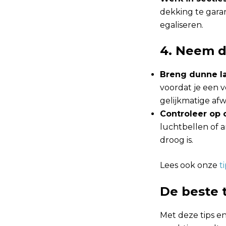
dekking te gara
egaliseren.
4. Neem d
Breng dunne l
voordat je een 
gelijkmatige afw
Controleer op
luchtbellen of 
droog is.
Lees ook onze
t
De beste 
Met deze tips e