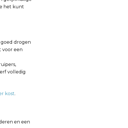
e het kunt
g goed drogen
t voor een
uipers,
rf volledig
r kost
.
lderen en een