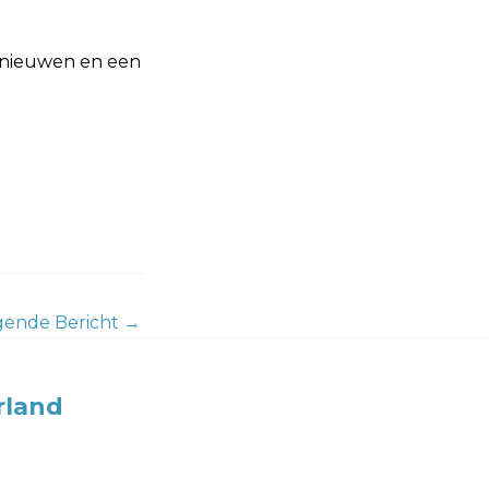
ernieuwen en een
gende Bericht
→
rland