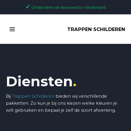
Ga
✓
Onderdeel van Bouwsector Nederland
naar
de
MAIN
inhoud
TRAPPEN SCHILDEREN
MENU
Diensten
.
Bij
Trappen Schilderen
bieden wij verschillende
pakketten. Zo kun je bij ons kiezen welke kleuren je
wilt gebruiken en bepaal je zelf de soort afwerking.