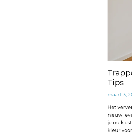
Gouden
Tips
Trapp
Tips
maart 3, 
Het verve
nieuw leve
je nu kies
kleur voo