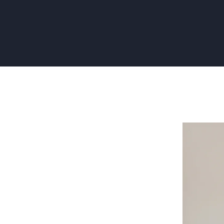
Trappen
Verven:
Hoe
Doe
Je
Dat?
–
3